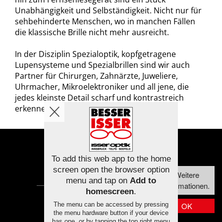
Unabhängigkeit und Selbständigkeit. Nicht nur für
sehbehinderte Menschen, wo in manchen Fällen
die klassische Brille nicht mehr ausreicht.
In der Disziplin Spezialoptik, kopfgetragene
Lupensysteme und Spezialbrillen sind wir auch
Partner für Chirurgen, Zahnärzte, Juweliere,
Uhrmacher, Mikroelektroniker und all jene, die
jedes kleinste Detail scharf und kontrastreich
erkennen müssen. Fordern Sie uns heraus!
info@isser.at
To add this web app to the home
Diese Webseite
Datenschutz
Impressum
screen open the browser option
Weitere
verwendet Cookies,
menu and tap on
Add to
Informationen.
um die
homescreen
.
Bedienfreundlichkeit
The menu can be accessed by pressing
OK
zu erhöhen.
the menu hardware button if your device
has one, or by tapping the top right menu