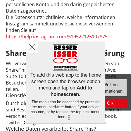
persönlichen Konto und den darin gespeicherten
Daten zugeordnet.
Die Datenschutzrichtlinien, welche Informationen
Instagram sammelt und wie sie diese verwenden
finden Sie auf
https://help.instagram.com/519522125107875
.
ShareThis Datenschutzerklärung
Wir verwenden auf dieser Webseite Funktionen von
ShareThis der Firma ShareThis (4005 Miranda Ave,
To add this web app to the home
Suite 100, Palo Alto, 94304 Kalifornien, USA) um es
Diese Webseite
screen open the browser option
Besuchern zu ermöglichen Inhalte dieser Webseite zu
Weitere
verwendet Cookies,
menu and tap on
Add to
teilen.
Informationen.
um die
homescreen
.
Dienstleistungen von ShareThis
Bedienfreundlichkeit
The menu can be accessed by pressing
OK
Durch die Nutzung der Social Plugins von ShareThis
zu erhöhen.
the menu hardware button if your device
sind Besucher in der Lage Inhalte dieser Webseite in
has one, or by tapping the top right menu
verschiedenen Sozialen Netzwerken wie Facebook,
icon
.
Twitter, Google+ und vielen weiteren zu teilen.
Welche Daten verarbeitet ShareThis?