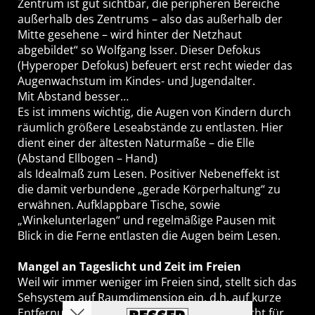
Zentrum ist gut sichtbar, die peripheren Bereiche
außerhalb des Zentrums – also das außerhalb der
Mitte gesehene – wird hinter der Netzhaut
abgebildet“ so Wolfgang Isser. Dieser Defokus
(Hyperoper Defokus) befeuert erst recht wieder das
Augenwachstum im Kindes- und Jugendalter.
Mit Abstand besser…
Es ist immens wichtig, die Augen von Kindern durch
räumlich größere Leseabstände zu entlasten. Hier
dient einer der ältesten Naturmaße – die Elle
(Abstand Ellbogen – Hand)
als Idealmaß zum Lesen. Positiver Nebeneffekt ist
die damit verbundene „gerade Körperhaltung“ zu
erwähnen. Aufklappbare Tische, sowie
„Winkelunterlagen“ und regelmäßige Pausen mit
Blick in die Ferne entlasten die Augen beim Lesen.
Mangel an Tageslicht und Zeit im Freien
Weil wir immer weniger im Freien sind, stellt sich das
Sehsystem auf Raumdimension ein, d.h. auf kurze
Entfernungen. Jedoch ist gerade das Tageslicht für